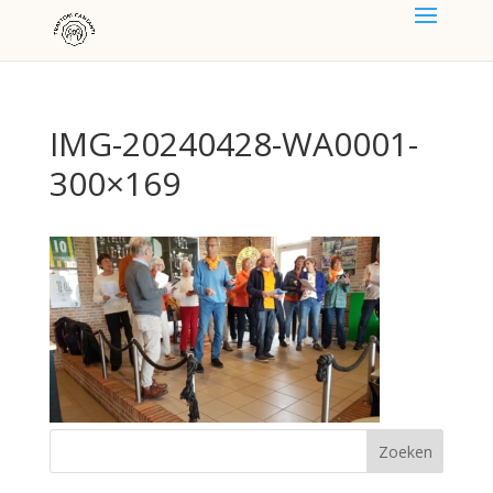
IMG-20240428-WA0001-
300×169