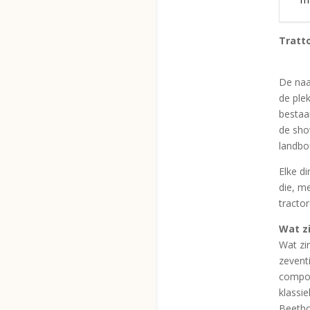
Tratt
De naa
de plek
bestaa
de sho
landbo
Elke d
die, m
tractor
Wat z
Wat zi
zevent
compon
klassie
Beetho