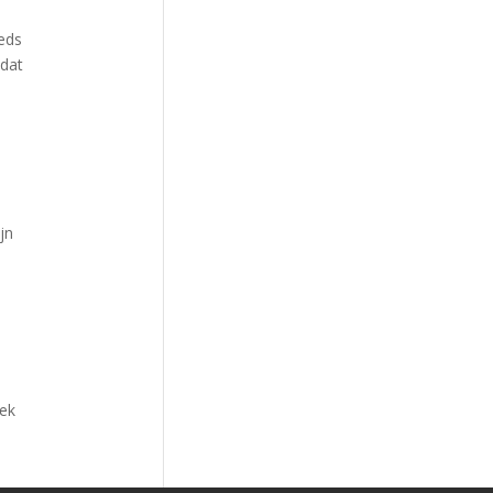
eds
 dat
jn
iek