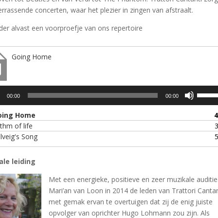
rrassende concerten, waar het plezier in zingen van afstraalt.
der alvast een voorproefje van ons repertoire
Going Home
speler
Gebrui
00:00
00:00
Omhoo
pijltoe
oing Home
4
om
thm of life
3
het
lveig's Song
5
volum
te
le leiding
verho
of
Met een energieke, positieve en zeer muzikale auditie
te
Mari’an van Loon in 2014 de leden van Trattori Cantan
verlag
met gemak ervan te overtuigen dat zij de enig juiste
opvolger van oprichter Hugo Lohmann zou zijn. Als