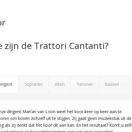
or
 zijn de Trattori Cantanti?
irigent
Sopranen
Alten
Tenoren
Bassen
ze dirigent Mari’an van Loon weet het koor keer op keer aan te
oren om boven zichzelf uit te stijgen. Zij gaat geen muziekstuk uit de
g als zij denkt dat het koor dit aan kan. En het resultaat? Komt u zelf
ar luisteren en beoordelen tijdens een van onze concerten.