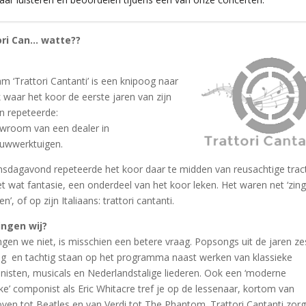
ori Can… watte??
m ‘Trattori Cantanti’ is een knipoog naar
 waar het koor de eerste jaren van zijn
n repeteerde:
wroom van een dealer in
uwwerktuigen.
insdagavond repeteerde het koor daar te midden van reusachtige trac
et wat fantasie, een onderdeel van het koor leken. Het waren net ‘zin
en’, of op zijn Italiaans: trattori cantanti.
ingen wij?
ngen we niet, is misschien een betere vraag. Popsongs uit de jaren zes
ig en tachtig staan op het programma naast werken van klassieke
isten, musicals en Nederlandstalige liederen. Ook een ‘moderne
ke’ componist als Eric Whitacre tref je op de lessenaar, kortom van
ven tot Beatles en van Verdi tot The Phantom. Trattori Cantanti zorg