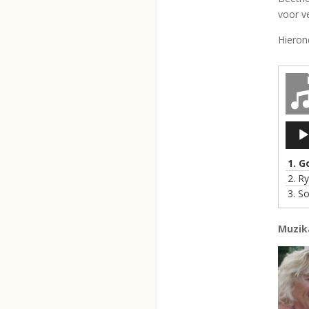
voor ve
Hieron
Audio
1.
G
2.
Ry
3.
So
Muzika