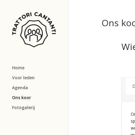
Ons ko
Wie
Home
Voor leden
D
Agenda
Ons koor
Fotogalerij
On
sp
we
ma