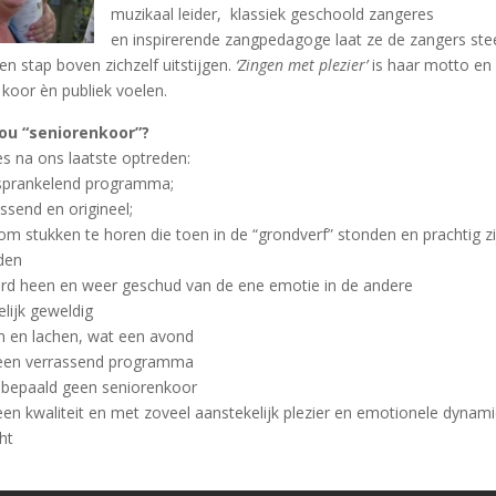
muzikaal leider, klassiek geschoold zangeres
en inspirerende zangpedagoge laat ze de zangers ste
n stap boven zichzelf uitstijgen.
‘Zingen met plezier’
is haar motto en
 koor èn publiek voelen.
ou “seniorenkoor”?
es na ons laatste optreden:
sprankelend programma;
ssend en origineel;
 om stukken te horen die toen in de “grondverf” stonden en prachtig zi
den
erd heen en weer geschud van de ene emotie in de andere
lijk geweldig
en en lachen, wat een avond
een verrassend programma
is bepaald geen seniorenkoor
een kwaliteit en met zoveel aanstekelijk plezier en emotionele dynam
ht