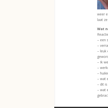
weer ee
laat ze
Wat n
Reacti
– een 
– verra
– leuk
gewor
– Ik w
– werke
– huil
– wat 
– dit 
– wat 
gebrac