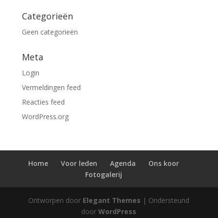
Categorieën
Geen categorieën
Meta
Login
Vermeldingen feed
Reacties feed
WordPress.org
Home
Voor leden
Agenda
Ons koor
Fotogalerij
Ontworpen door
Elegant Themes
| Ondersteund
door
WordPress